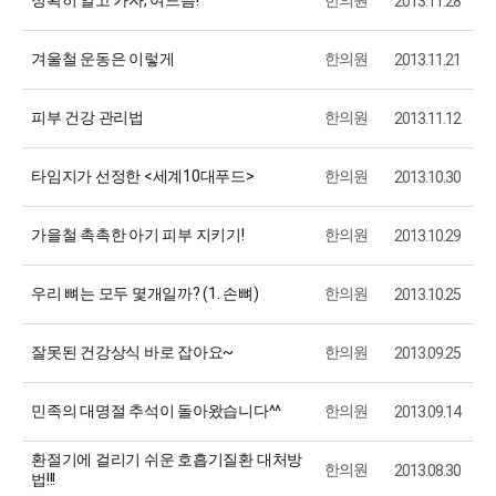
2013.11.28
겨울철 운동은 이렇게
한의원
2013.11.21
피부 건강 관리법
한의원
2013.11.12
타임지가 선정한 <세계10대푸드>
한의원
2013.10.30
가을철 촉촉한 아기 피부 지키기!
한의원
2013.10.29
우리 뼈는 모두 몇개일까? (1. 손뼈)
한의원
2013.10.25
잘못된 건강상식 바로 잡아요~
한의원
2013.09.25
민족의 대명절 추석이 돌아왔습니다^^
한의원
2013.09.14
환절기에 걸리기 쉬운 호흡기질환 대처방
한의원
2013.08.30
법!!!