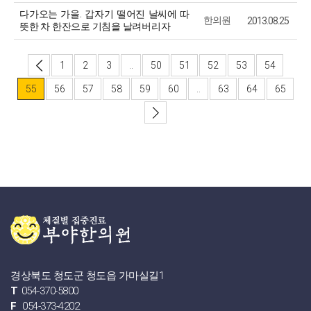
다가오는 가을. 갑자기 떨어진 날씨에 따
한의원
2013.08.25
뜻한 차 한잔으로 기침을 날려버리자
1
2
3
..
50
51
52
53
54
55
56
57
58
59
60
..
63
64
65
경상북도 청도군 청도읍 가마실길1
T
054-370-5800
F
054-373-4202