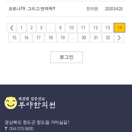
코로나19.. 그리고 면역력 !!
한의원
2020.04.20
1
2
3
..
9
10
11
12
13
14
15
16
17
18
19
..
30
31
32
로그인
경상북도 청도군 청도읍 가마실길1
T
054-370-5800