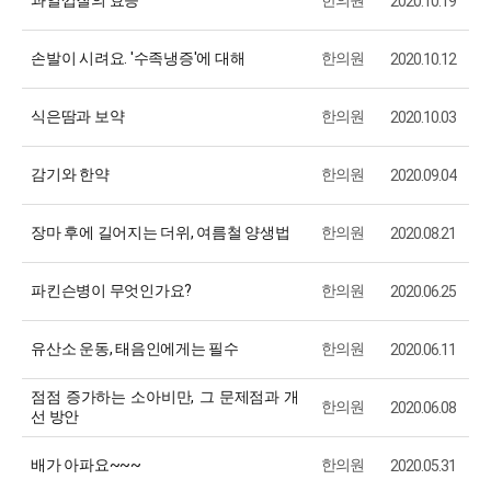
2020.10.19
손발이 시려요. '수족냉증'에 대해
한의원
2020.10.12
식은땀과 보약
한의원
2020.10.03
감기와 한약
한의원
2020.09.04
장마 후에 길어지는 더위, 여름철 양생법
한의원
2020.08.21
파킨슨병이 무엇인가요?
한의원
2020.06.25
유산소 운동, 태음인에게는 필수
한의원
2020.06.11
점점 증가하는 소아비만, 그 문제점과 개
한의원
2020.06.08
선 방안
배가 아파요~~~
한의원
2020.05.31