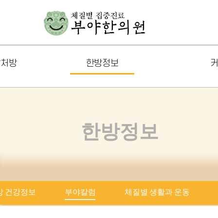
발처방
한방정보
커
한방 건강정보
공지사
부야칼럼
포토갤
한방정보
체질별 생활과 운동
온라인
음식궁합
FAQ
방 건강정보
부야칼럼
체질별 생활과 운동
즈