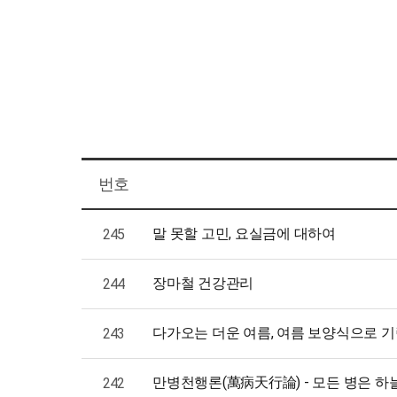
피부질환클리닉
아이밝아
안·이비인후질환클리닉
홍진키
비만클리닉
조은청
생활습관클리닉
뇌보환
난치·내분비질환관리
기상나팔 
사상체질진단
번호
진료예약
말 못할 고민, 요실금에 대하여
245
장마철 건강관리
244
다가오는 더운 여름, 여름 보양식으로 기
243
만병천행론(萬病天行論) - 모든 병은 하
242