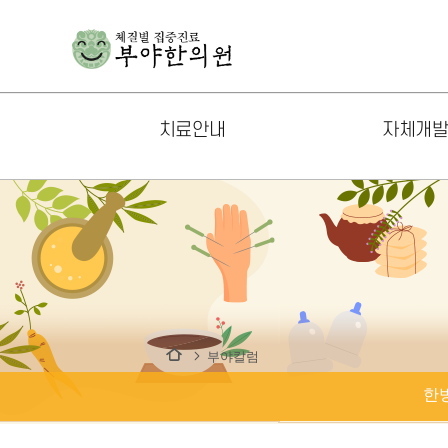
치료안내
자체개
체질클리닉
기상나팔
통증클리닉
생생이슬
내과·소화기질환클리닉
면역기상
신경정신질환클리닉
천식기상
남성질환클리닉
뻘떡홍삼
부야칼럼
여성질환클리닉
쌍화탕
한
소아질환클리닉
기상나팔 키