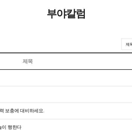
부야칼럼
흑염소진액
제목
력 보충에 대비하세요.
늘이 행한다