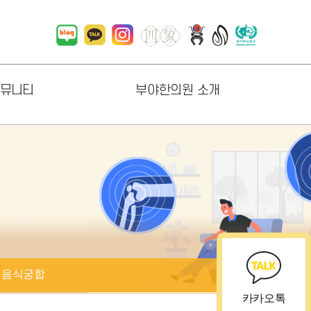
뮤니티
부야한의원 소개
항
한의원 소개
러리
원내지도
상담
진료시간
오시는길
직원채용
협력업체 소개
음식궁합
카카오톡